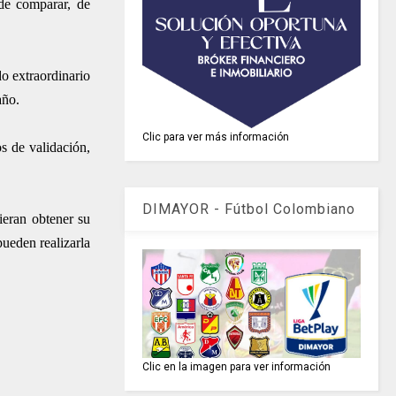
 de comparar, de
do extraordinario
año.
Clic para ver más información
s de validación,
DIMAYOR - Fútbol Colombiano
ieran obtener su
ueden realizarla
Clic en la imagen para ver información