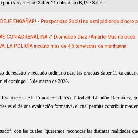
o para las pruebas Saber 11 calendario B, Pre Sabe...
DEJE ENGAÑAR! - Prosperidad Social no está pidiendo dinero pa
AS CON ADRENALINA // Diomedes Díaz /Amarte Más no pude
A, LA POLICÍA incautó más de 4,5 toneladas de marihuana
eso de registro y recaudo ordinario para las pruebas Saber 11 calendari
rán el domingo 15 de marzo de 2026.
la Evaluación de la Educación (Icfes), Elizabeth Blandón Bermúdez, qu
s es el de una evaluación formativa, el cual permite contribuir más en
stado”, con las cuales “queremos reconocer las distintas realidades qu