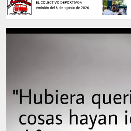
invitaciones públicas para
fortalecer las economías
culturales y creativas.