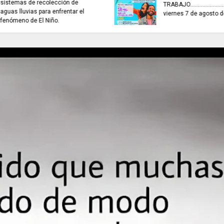
CONCURSO NACIONAL de
ARTISTAS CON ADR
Escritura premió 40 autores de
Proyecto Colombia V
historias de paz.
pájaro amarillo