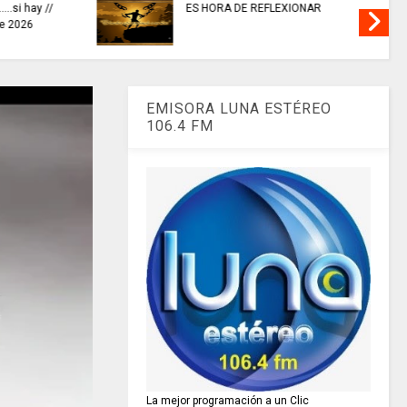
ENALINA //
la venta de energía a Ecuador
ive/ El
para fortalecer la integración
energética.
EMISORA LUNA ESTÉREO
106.4 FM
La mejor programación a un Clic