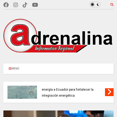
MENÚ
NOTICIAS de Cundinamarca con Juan
Helmuth Larrahondo Cardona