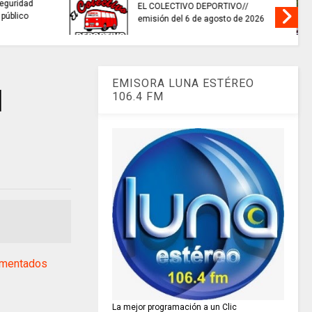
cción de
TRABAJO...........................si hay //
nfrentar el
viernes 7 de agosto de 2026
o.
EMISORA LUNA ESTÉREO
l
106.4 FM
umentados
La mejor programación a un Clic