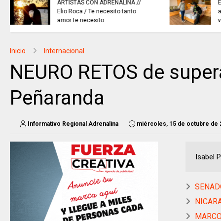
EN CHÍA: medidas de seguridad
para preservar el orden público
hoy 7 de agosto
Inicio
Internacional
NEURO RETOS de supera
Peñaranda
Informativo Regional Adrenalina
miércoles, 15 de octubre de
Isabel 
SENADO
NICARAG
MARCO 