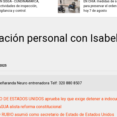
sistemas de recole
EL COLECTIVO DEPORTIVO//
aguas lluvias para e
emisión del 6 de agosto de 2026
fenómeno de El Niñ
ción personal con Isabe
 2025
Peñaranda Neuro entrenadora Telf: 320 880 8507
 DE ESTADOS UNIDOS aprueba ley que exige detener a indoc
UA alista reforma constitucional
RUBIO asumió como secretario de Estado de Estados Unidos