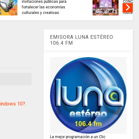
as para
CONCURSO NACIONAL de
nomías
Escritura premió 40 autores de
as.
historias de paz.
EMISORA LUNA ESTÉREO
106.4 FM
indows 10?.
La mejor programación a un Clic