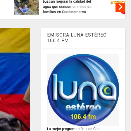
alidad del
TRABAJO....................si hay //
 miles de
jueves 6 de agosto de 2026
amarca.
EMISORA LUNA ESTÉREO
106.4 FM
La mejor programación a un Clic