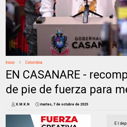
Inicio
Colombia
EN CASANARE - recompe
de pie de fuerza para me
X.M.K.N
martes, 7 de octubre de 2025
E l dep