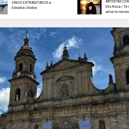
ARTISTAS CON ADRENALINA //
EN SISGA - CUNDIN
Elio Roca / Te necesito tanto
actividades de insp
amor te necesito
vigilancia y control.