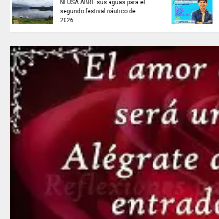
ARTISTAS CON ADRENALINA //
Elio Roca / Te necesito tanto
amor te necesito