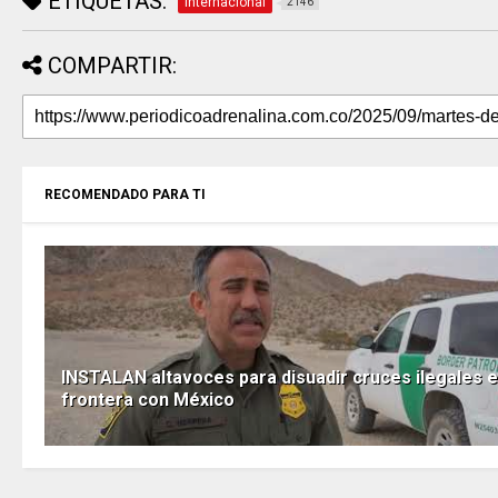
ETIQUETAS:
Internacional
2146
COMPARTIR:
RECOMENDADO PARA TI
INSTALAN altavoces para disuadir cruces ilegales e
frontera con México