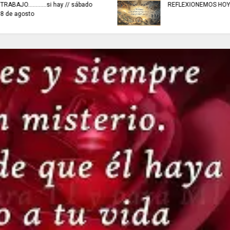
EN SISGA - CUNDINAMARCA,
EN CHÍA: medidas d
actividades de inspección,
para preservar el or
vigilancia y control.
hoy 7 de agosto