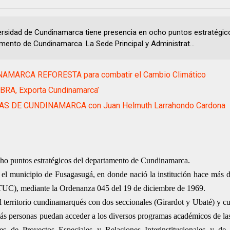
ersidad de Cundinamarca tiene presencia en ocho puntos estratégic
mento de Cundinamarca. La Sede Principal y Administrat...
AMARCA REFORESTA para combatir el Cambio Climático
BRA, Exporta Cundinamarca’
AS DE CUNDINAMARCA con Juan Helmuth Larrahondo Cardona
ho puntos estratégicos del departamento de Cundinamarca.
n el municipio de Fusagasugá, en donde nació la institución hace más
ITUC), mediante la Ordenanza 045 del 19 de diciembre de 1969.
el territorio cundinamarqués con dos seccionales (Girardot y Ubaté) y c
ás personas puedan acceder a los diversos programas académicos de las 
es de Proyectos Especiales y Relaciones Interinstitucionales y de 