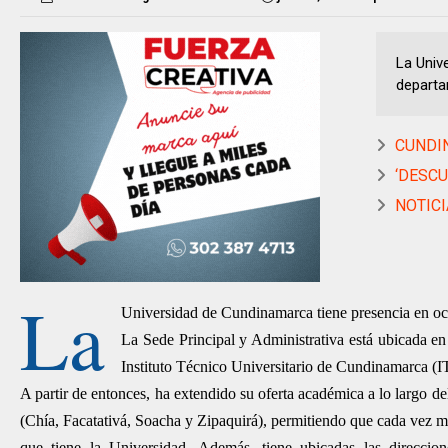
La Univ
departa
CUNDIN
‘DESCU
NOTICI
La
Universidad de Cundinamarca tiene presencia en oc
La Sede Principal y Administrativa está ubicada e
Instituto Técnico Universitario de Cundinamarca (
A partir de entonces, ha extendido su oferta académica a lo largo d
(Chía, Facatativá, Soacha y Zipaquirá), permitiendo que cada vez m
que tiene la Universidad. Además, tiene ubicadas las direccion