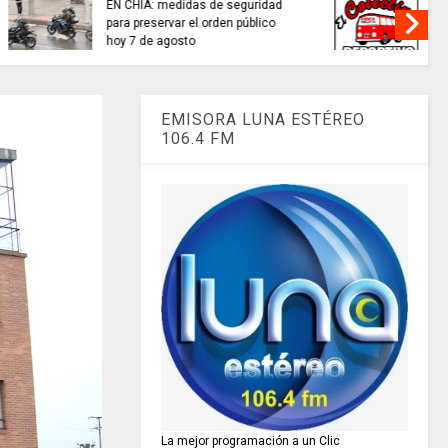
cción de
TRABAJO...........................si hay //
nfrentar el
viernes 7 de agosto de 2026
o.
EMISORA LUNA ESTÉREO
106.4 FM
La mejor programación a un Clic