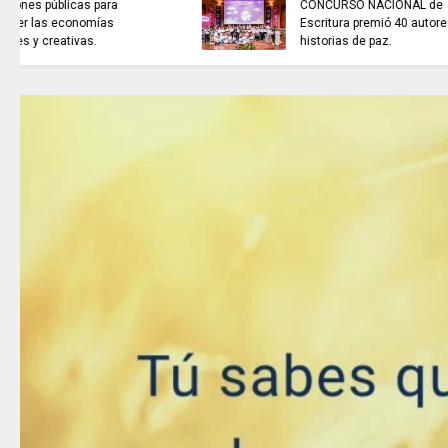
NOTICIAS de Cundinamarca con
Juan Helmuth Larrahondo
Cardona