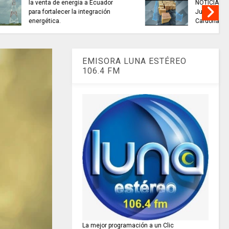
alidad del
TRABAJO....................si hay //
 miles de
jueves 6 de agosto de 2026
amarca.
EMISORA LUNA ESTÉREO
106.4 FM
La mejor programación a un Clic