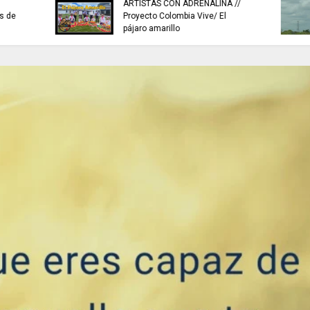
buscan mejorar la c
INFORMACIÓN internacional
agua que consumen
familias en Cundin