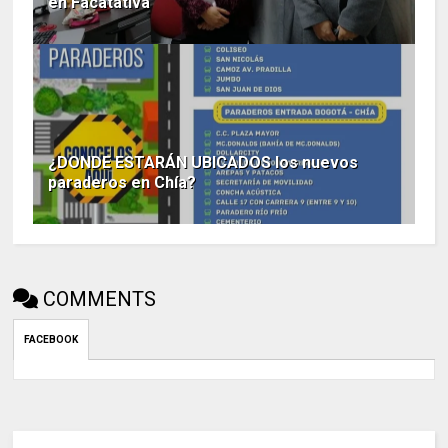
en Facatativá
¿DONDE ESTARÁN UBICADOS los nuevos
paraderos en Chía?
COMMENTS
FACEBOOK