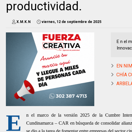
productividad.
X.M.K.N
viernes, 12 de septiembre de 2025
E n el 
Innovac
EN NIM
CHÍA C
ARBELÁ
E
n el marco de la versión 2025 de la Cumbre Inter
Cundinamarca – CAR en búsqueda de consolidar alianza
se dio a la tarea de fomentar entre empresas del sector ci