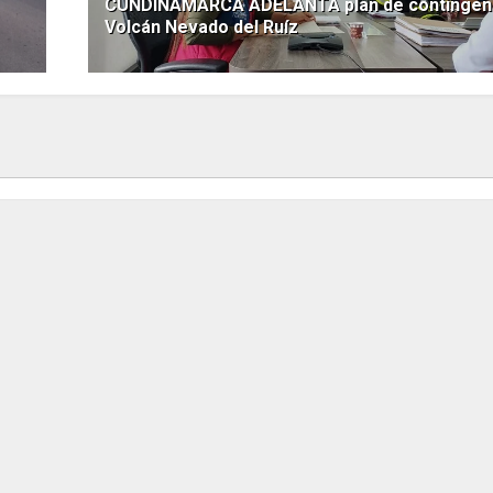
CUNDINAMARCA ADELANTA plan de contingenc
Volcán Nevado del Ruíz