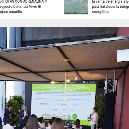
NOTICIAS de Cundinamarca con
INFORMACIÓN inter
Juan Helmuth Larrahondo
Cardona