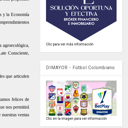
es y la Economía
emprendimientos
Clic para ver más información
a agroecológica,
Late Consciente,
DIMAYOR - Fútbol Colombiano
es que articulen
tamos felices de
que nos permitirá
 nuestras ventas
Clic en la imagen para ver información