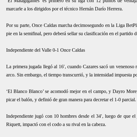
‘El Matagigantes’ es primero en su liga con 12 puntos de ventaja
marcarle a los dirigidos por el técnico Hernán Darío Herrera.
Por su parte, Once Caldas marcha decimosegundo en la Liga BetPla
pie en la semifinal, pero deberá sellar su clasificación en el partido
Independiente del Valle 0-1 Once Caldas
La primera jugada llegó al 16′, cuando Cazares sacó un venenoso re
arco. Sin embargo, el tiempo transcurrió, y la intensidad impuesta po
‘El Blanco Blanco’ se acomodó mejor en el campo, y Dayro Moreno 
picar el balón, y definió de gran manera para decretar el 1-0 parcial.
Independiente jugó con 10 hombres desde el 34′, luego de que el j
Riquett, impactó con el codo a su rival en la cabeza.