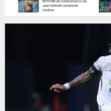
TRABAJO....................si hay //
jueves 6 de agosto de 2026