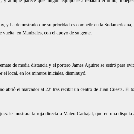
, y aunque parece que ningún equipo le arrebatará el título, Indepe
y, y ha demostrado que su prioridad es competir en la Sudamericana,
 de vuelta, en Manizales, con el apoyo de su gente.
mate de media distancia y el portero James Aguirre se estiró para evita
r el local, en los minutos iniciales, disminuyó.
abrió el marcador al 22′ tras recibir un centro de Juan Cuesta. El t
uez le mostrara la roja directa a Mateo Carbajal, que en una disputa 