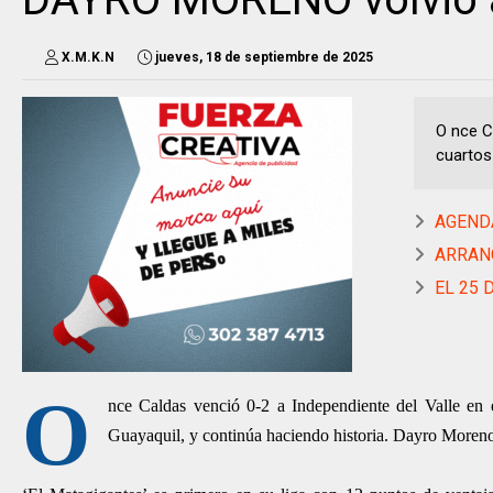
X.M.K.N
jueves, 18 de septiembre de 2025
O nce C
cuartos
AGENDA
ARRANCA
EL 25 D
O
nce Caldas venció 0-2 a Independiente del Valle e
Guayaquil, y continúa haciendo historia. Dayro Moreno 