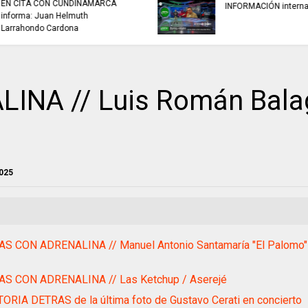
buscan mejorar la c
INFORMACIÓN internacional
agua que consumen
familias en Cundin
INA // Luis Román Bala
2025
AS CON ADRENALINA // Manuel Antonio Santamaría "El Palomo" 
AS CON ADRENALINA // Las Ketchup / Aserejé
ORIA DETRAS de la última foto de Gustavo Cerati en concierto