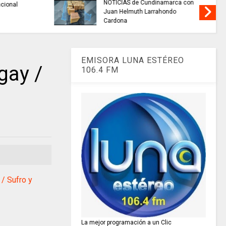
alidad del
TRABAJO....................si hay //
 miles de
jueves 6 de agosto de 2026
amarca.
EMISORA LUNA ESTÉREO
gay /
106.4 FM
/ Sufro y
La mejor programación a un Clic