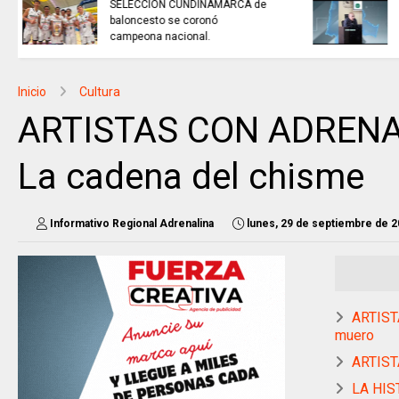
NOTICIAS de Cundinamarca con
Juan Helmuth Larrahondo
Cardona
Inicio
Cultura
ARTISTAS CON ADRENAL
La cadena del chisme
Informativo Regional Adrenalina
lunes, 29 de septiembre de 
ARTIST
muero
ARTIST
LA HIST