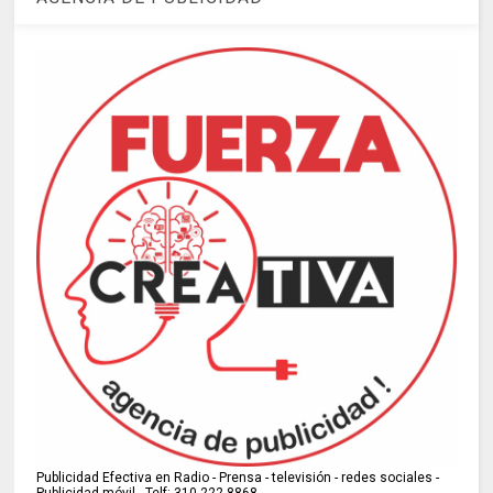
Publicidad Efectiva en Radio - Prensa - televisión - redes sociales -