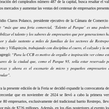
bración del cumpleaños número 487 de la capital, busca resaltar el val
vos mercados y aumentar las ventas del centenar de empresarios presente
idio Claros Polanco, presidente ejecutivo de la Cámara de Comercio
“más que una feria comercial, ‘Talento al Parque’ es una podero
ue
ibilizar el talento y los saberes de empresarios que por generaciones h
bor y dado sustento a miles de familias de los sectores de Restrep
ito y Villapinzón, trabajando con disciplina el cuero, el calzado y la
“Para la CCB es motivo de orgullo e inspiración ver cómo este
agregó:
gares de la ciudad que, como el Parque 93, solía estar reservado p
rcas y ahora es el escenario de micro y pequeños empresarios 
pular”.
a la presente edición de la Feria se decidió expandir la convocatoria d
recordar que en noviembre de 2024 se llevó a cabo la primera vers
0 empresarios, exclusivamente del tradicional barrio Restrepo, lleva
por más de $726 millones. Además, en los días posteriores al evento lo