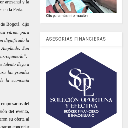
or artesanal y la
s en la Feria.
Clic para más información
 de Bogotá, dijo
sa vitrina para
ASESORIAS FINANCIERAS
an dignificado la
o Ampliado, San
 marroquinería”.
 talento llega a
ara las grandes
de la economía
e empresarios del
ión del evento,
ron su oferta al
graron concretar