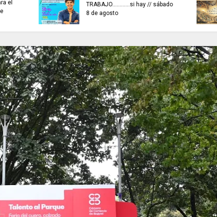
ARTISTAS CON ADRENALINA //
EN SISGA - CUNDIN
Elio Roca / Te necesito tanto
actividades de insp
amor te necesito
vigilancia y control.