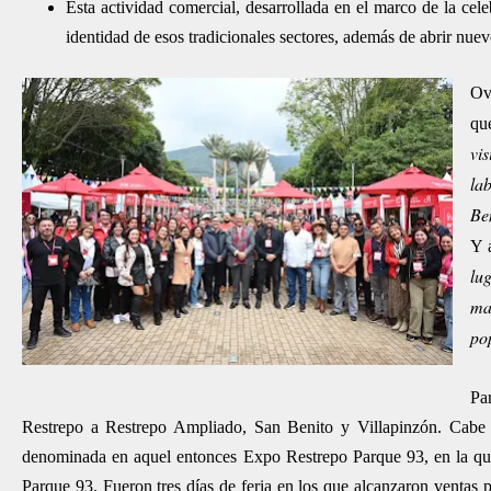
Esta actividad comercial, desarrollada en el marco de la cele
identidad de esos tradicionales sectores, además de abrir nue
Ov
q
vis
la
Ben
Y 
lu
ma
po
Par
Restrepo a Restrepo Ampliado, San Benito y Villapinzón. Cabe 
denominada en aquel entonces Expo Restrepo Parque 93, en la que 8
Parque 93. Fueron tres días de feria en los que alcanzaron ventas 