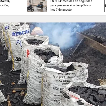
TRABAJO...........................si hay //
ES HORA DE REFLE
viernes 7 de agosto de 2026