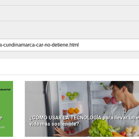
e
¿CÓMO USAR LA TECNOLOGÍA para llevar un es
vida más sostenible?