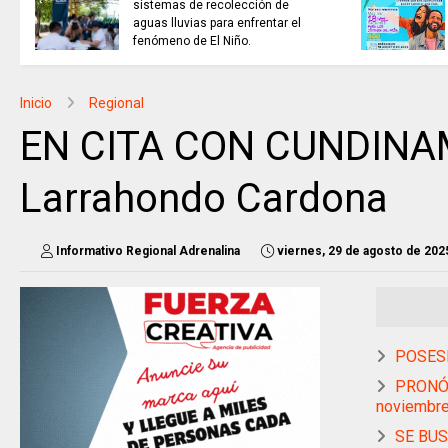
invitaciones públicas para
 REFLEXIONAR
fortalecer las economías
culturales y creativas.
Inicio
Regional
EN CITA CON CUNDINA
Larrahondo Cardona
Informativo Regional Adrenalina
viernes, 29 de agosto de 202
POSESI
PRONÓS
noviembr
SE BUS