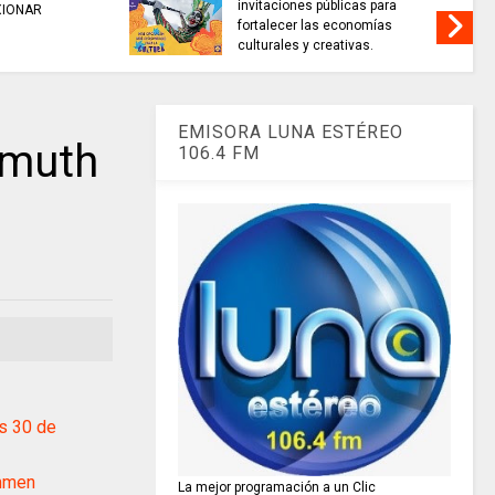
ARTISTAS CON ADRENALINA //
la venta de energía
Proyecto Colombia Vive/ El
para fortalecer la in
pájaro amarillo
energética.
EMISORA LUNA ESTÉREO
lmuth
106.4 FM
s 30 de
mmen
La mejor programación a un Clic