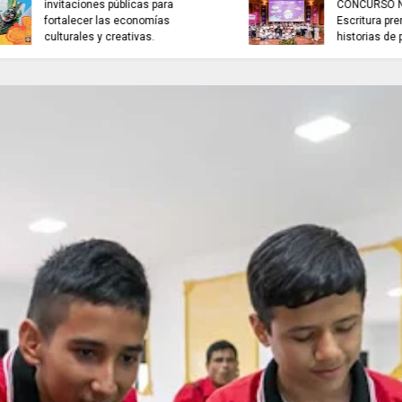
la venta de energía a Ecuador
NOTICIAS de Cundi
para fortalecer la integración
Juan Helmuth Larr
energética.
Cardona