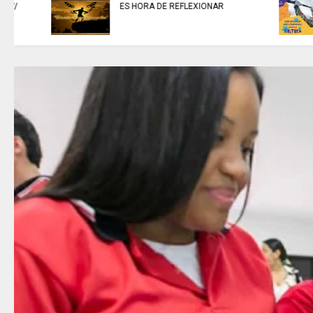
ARTISTAS CON ADRENALINA //
Proyecto Colombia Vive/ El
pájaro amarillo