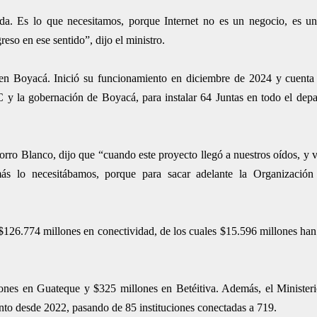
ida. Es lo que necesitamos, porque Internet no es un negocio, es u
so en ese sentido”, dijo el ministro.
 en Boyacá. Inició su funcionamiento en diciembre de 2024 y cuent
 y la gobernación de Boyacá, para instalar 64 Juntas en todo el depa
orro Blanco, dijo que “cuando este proyecto llegó a nuestros oídos, y 
ás lo necesitábamos, porque para sacar adelante la Organizació
$126.774 millones en conectividad, de los cuales $15.596 millones han
lones en Guateque y $325 millones en Betéitiva. Además, el Minister
nto desde 2022, pasando de 85 instituciones conectadas a 719.