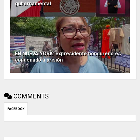
gubernamental
EN NUEVA YORK: expresidente hondureño es
condenado a prisión
COMMENTS
FACEBOOK