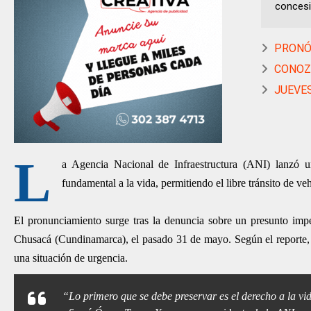
concesi
PRONÓS
CONOZC
JUEVES
L
a Agencia Nacional de Infraestructura (ANI) lanzó un
fundamental a la vida, permitiendo el libre tránsito de ve
El pronunciamiento surge tras la denuncia sobre un presunto im
Chusacá (Cundinamarca), el pasado 31 de mayo. Según el reporte, al
una situación de urgencia.
“Lo primero que se debe preservar es el derecho a la vid