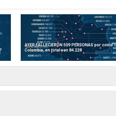
AYER FALLECIERON 509 PERSONAS por covid 1
?
Colombia, en total van 84.228