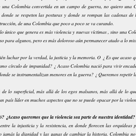
iero una Colombia convertida en un campo de guerra, no quiero una 
a donde se respeten las posturas y donde se rompan las cadenas de 
trucción, de una Colombia que poco a poco se va curando.
lo único que genera es más violencia y nuevas víctimas , sino una Co
oso para algunos, pero es más doloroso aún permanecer atado a lo mi
mbién luchar por la verdad, la justicia y la memoria. O ¿ Es que acaso 
mismo círculo de impunidad? ¿ Acaso Colombia nació para vivir encad
donde se instrumentalizan menores en la guerra? ¿ Queremos repetir l
de lo superficial, más allá de los egos malsanos, más allá de lo que
n país líder en muchos aspectos que no se puede opacar por la violenc
ó? ¿Acaso queremos que la violencia sea parte de nuestra identidad?
ntre la injusticia y la resistencia, en donde florecen las orquídeas 
o jamás la dignidad y las ganas de cambiar la historia. Colombia no