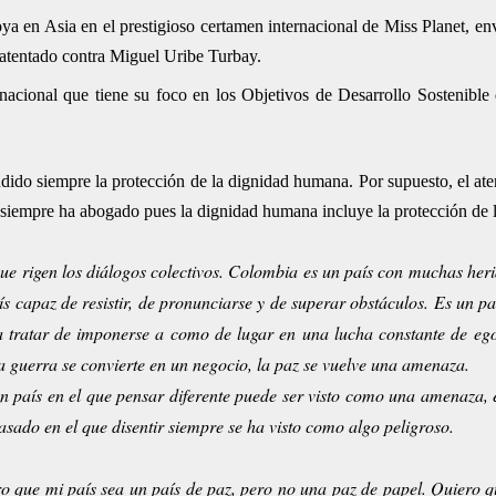
a en Asia en el prestigioso certamen internacional de Miss Planet, en
 atentado contra Miguel Uribe Turbay.
nacional que tiene su foco en los Objetivos de Desarrollo Sostenibl
ido siempre la protección de la dignidad humana. Por supuesto, el at
 siempre ha abogado pues la dignidad humana incluye la protección de l
 que rigen los diálogos colectivos. Colombia es un país con muchas her
s capaz de resistir, de pronunciarse y de superar obstáculos. Es un pa
 a tratar de imponerse a como de lugar en una lucha constante de eg
a guerra se convierte en un negocio, la paz se vuelve una amenaza.
un país en el que pensar diferente puede ser visto como una amenaza, 
asado en el que disentir siempre se ha visto como algo peligroso.
que mi país sea un país de paz, pero no una paz de papel. Quiero q