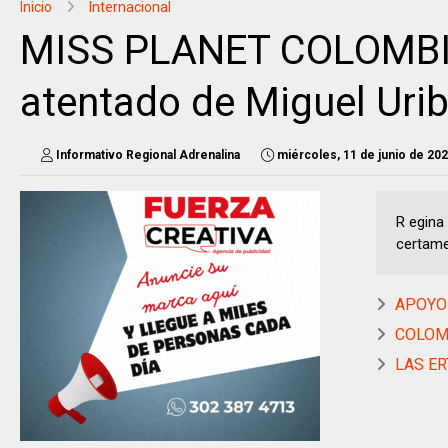
Inicio
Internacional
MISS PLANET COLOMBIA 
atentado de Miguel Uri
Informativo Regional Adrenalina
miércoles, 11 de junio de 20
R egina
certame
APOYO 
COLOMB
LAS ER