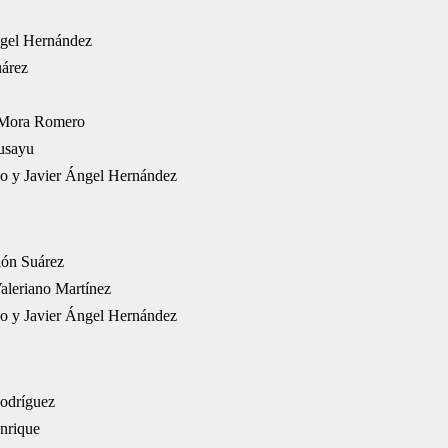
ngel Hernández
uárez
n Mora Romero
usayu
o y Javier Ángel Hernández
lón Suárez
aleriano Martínez
o y Javier Ángel Hernández
odríguez
nrique