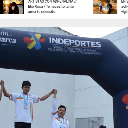
ARTISTAS CON ADRENALINA //
EN SISGA - CUNDIN
Elio Roca / Te necesito tanto
actividades de insp
amor te necesito
vigilancia y control.