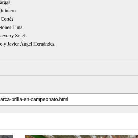
argas
Quintero
 Cortés
etones Luna
everry Sojet
o y Javier Ángel Hernández