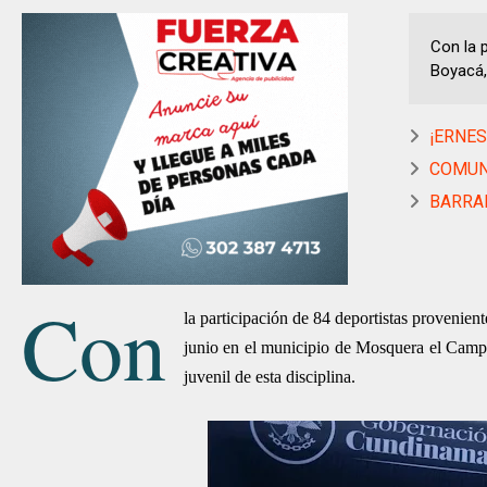
Con la 
Boyacá, 
¡ERNES
COMUNI
BARRAN
Con
la participación de 84 deportistas provenien
junio en el municipio de Mosquera el Campe
juvenil de esta disciplina.