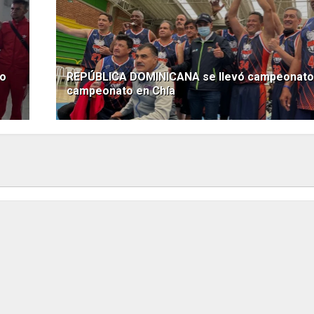
vo
REPÚBLICA DOMINICANA se llevó campeonato 
campeonato en Chía