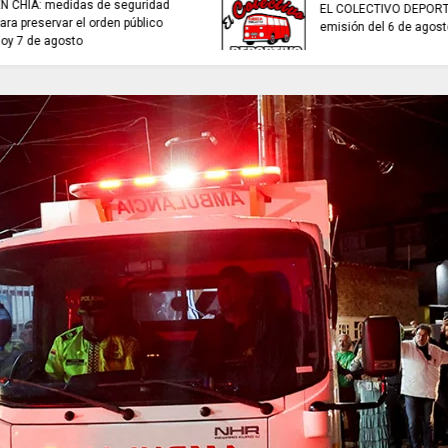
sistemas de recolección de
TRABAJO...................
aguas lluvias para enfrentar el
viernes 7 de agost
fenómeno de El Niño.