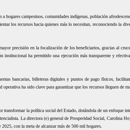
n a hogares campesinos, comunidades indígenas, población afrodescend
entar los recursos hacia quienes más lo necesitan, reconociendo la diver
mayor precisión en la focalización de los beneficiarios, gracias al cru
ción institucional ha permitido una ejecución más transparente y efectiv
as bancarias, billeteras digitales y puntos de pago físicos, facilita
dad operativa ha sido clave para garantizar que los recursos lleguen de 
 transformar la política social del Estado, dotándola de un enfoque integ
tencialista. La directora (e) general de Prosperidad Social, Carolina H
e 2025, con la meta de alcanzar más de 500 mil hogares.