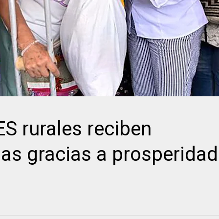
 rurales reciben
as gracias a prosperidad