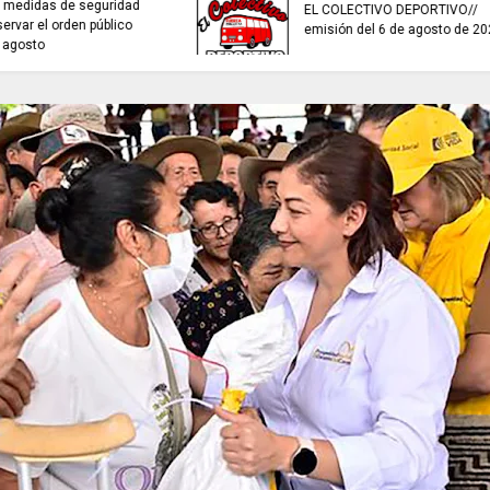
sistemas de recolección de
TRABAJO...................
aguas lluvias para enfrentar el
viernes 7 de agost
fenómeno de El Niño.