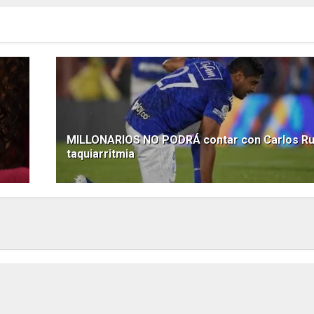
MILLONARIOS NO PODRÁ contar con Carlos Ru
taquiarritmia