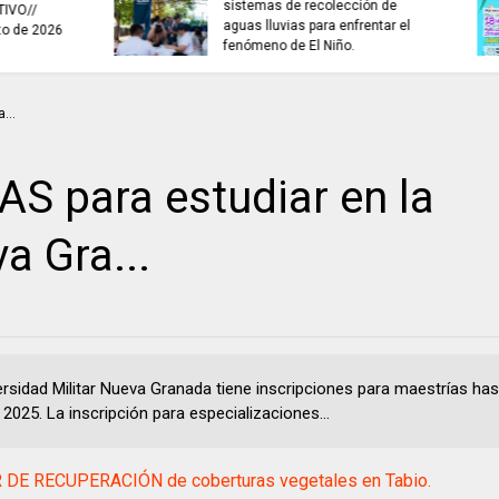
TRABAJO...........................si hay //
ES HORA DE REFLE
viernes 7 de agosto de 2026
S para estudiar en la
a Gra...
ersidad Militar Nueva Granada tiene inscripciones para maestrías has
 2025. La inscripción para especializaciones...
 DE RECUPERACIÓN de coberturas vegetales en Tabio.