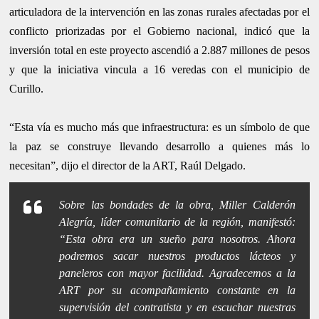
articuladora de la intervención en las zonas rurales afectadas por el
conflicto priorizadas por el Gobierno nacional, indicó que la
inversión total en este proyecto ascendió a 2.887 millones de pesos
y que la iniciativa vincula a 16 veredas con el municipio de
Curillo.
“Esta vía es mucho más que infraestructura: es un símbolo de que
la paz se construye llevando desarrollo a quienes más lo
necesitan”, dijo el director de la ART, Raúl Delgado.
Sobre las bondades de la obra, Miller Calderón
Alegría, líder comunitario de la región, manifestó:
“Esta obra era un sueño para nosotros. Ahora
podremos sacar nuestros productos lácteos y
paneleros con mayor facilidad. Agradecemos a la
ART por su acompañamiento constante en la
supervisión del contratista y en escuchar nuestras