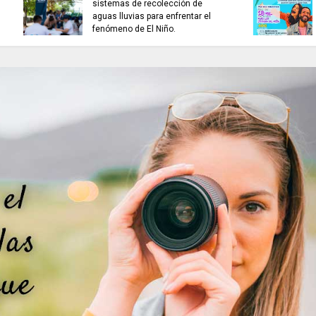
TRABAJO...........................si hay //
ES HORA DE REFLE
viernes 7 de agosto de 2026