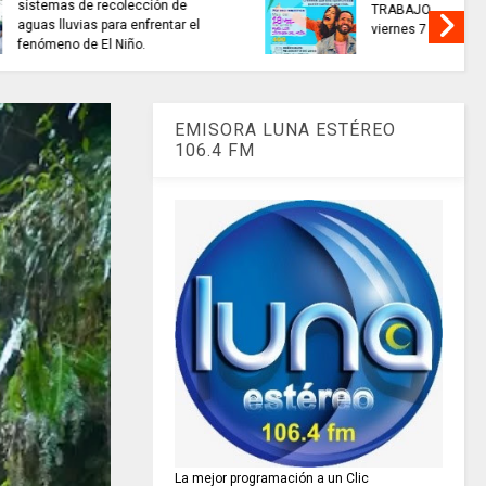
as para
CONCURSO NACIONAL de
nomías
Escritura premió 40 autores de
as.
historias de paz.
EMISORA LUNA ESTÉREO
106.4 FM
La mejor programación a un Clic