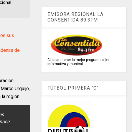
cional
EMISORA REGIONAL LA
CONSENTIDA 89.3FM
en sus
cadenas de
Clic para tener la mejor programación
informativa y musical
oración
FÚTBOL PRIMERA "C"
Marco Urquijo,
la región.
es
onoce