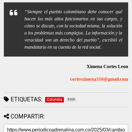
“Siempre el pueblo colombiano debe conocer qué
hacen los más altos funcionarios en sus cargos, y
cómo se discute, con la sociedad misma, la solución
a los problemas más complejos. La información y la
veracidad son un derecho del pueblo”
, escribió el
mandatario en su cuenta de la red social.
Ximena Cortes Leon
cortesximena310@gmail.com
ETIQUETAS:
Colombia
4359
COMPARTIR: