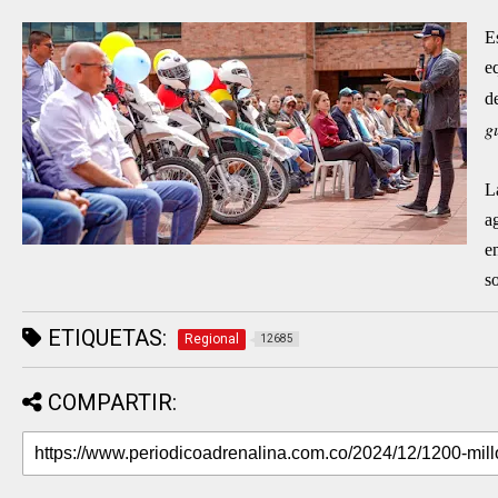
E
e
d
g
L
a
e
s
ETIQUETAS:
Regional
12685
COMPARTIR: