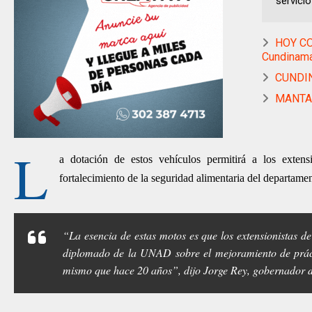
servicio
HOY CON
Cundinam
CUNDIN
MANTA I
L
a dotación de estos vehículos permitirá a los extensi
fortalecimiento de la seguridad alimentaria del departame
“La esencia de estas motos es que los extensionistas d
diplomado de la UNAD sobre el mejoramiento de práct
mismo que hace 20 años”, dijo Jorge Rey, gobernador