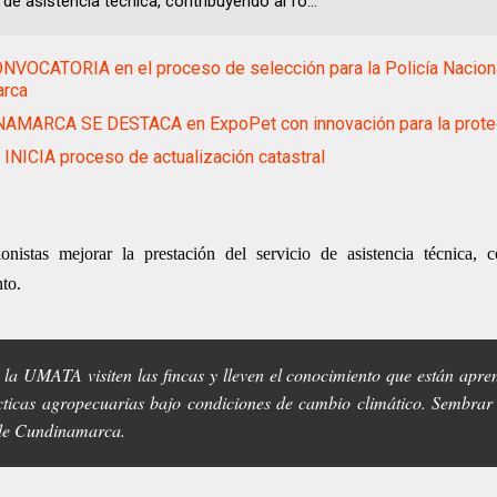
 de asistencia técnica, contribuyendo al fo...
VOCATORIA en el proceso de selección para la Policía Nacion
arca
AMARCA SE DESTACA en ExpoPet con innovación para la protec
NICIA proceso de actualización catastral
onistas mejorar la prestación del servicio de asistencia técnica, 
nto.
e la UMATA visiten las fincas y lleven el conocimiento que están apre
icas agropecuarias bajo condiciones de cambio climático. Sembrar 
 de Cundinamarca.