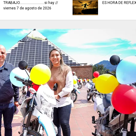
TRABAJO...........................si hay //
ES HORA DE REFLE
viernes 7 de agosto de 2026