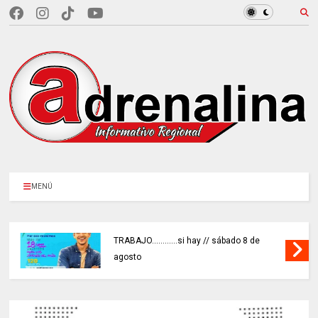
MENÚ
TRABAJO............si hay // sábado 8 de
agosto