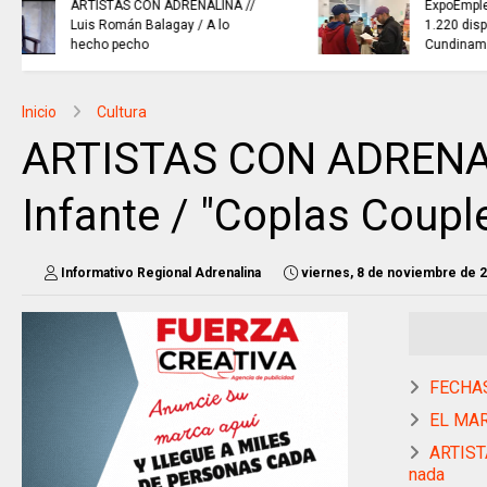
ExpoEmpleo SENA Joven 2026,
1.220 disponibles para
Cundinamarca.
Inicio
Cultura
ARTISTAS CON ADRENALI
Infante / "Coplas Coupl
Informativo Regional Adrenalina
viernes, 8 de noviembre de 
FECHAS
EL MAR
ARTIST
nada