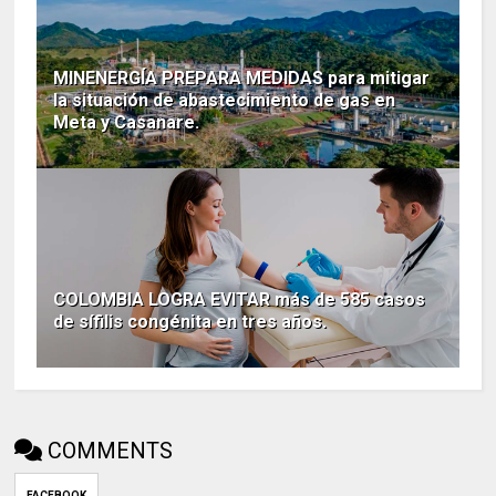
MINENERGÍA PREPARA MEDIDAS para mitigar
la situación de abastecimiento de gas en
Meta y Casanare.
COLOMBIA LOGRA EVITAR más de 585 casos
de sífilis congénita en tres años.
COMMENTS
FACEBOOK