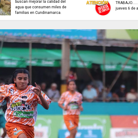
interactivo para consultar
ESTA ES LA BIBLIO
recaudo de aportes a la
Nacional Digital de
seguridad social.
BNDC