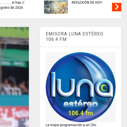
TECA
ENTIDADES PÚBLICAS reforzaron
 Colombia –
la protección de datos y el uso
responsable de la IA.
EMISORA LUNA ESTÉREO
106.4 FM
La mejor programación a un Clic