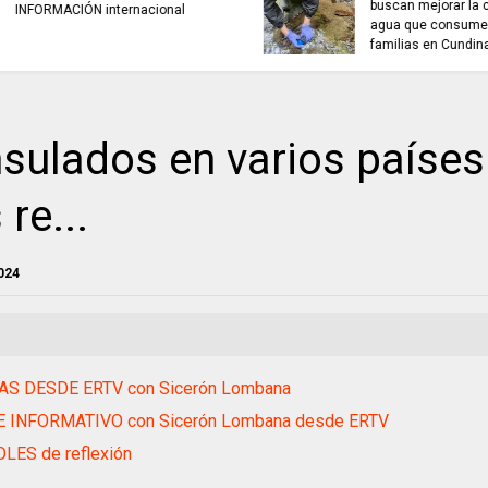
buscan mejorar la calidad del
TRABAJO..................
agua que consumen miles de
jueves 6 de agosto
familias en Cundinamarca.
sulados en varios países
re...
024
AS DESDE ERTV con Sicerón Lombana
 INFORMATIVO con Sicerón Lombana desde ERTV
LES de reflexión