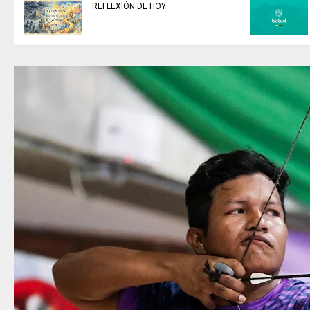
ESTA ES LA BIBLIOTECA
ENTIDAD
Nacional Digital de Colombia –
la prote
BNDC
responsa