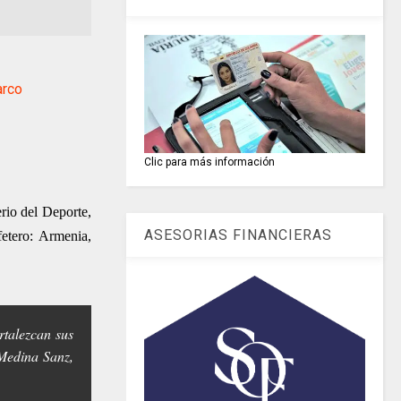
arco
Clic para más información
erio del Deporte,
ASESORIAS FINANCIERAS
fetero: Armenia,
rtalezcan sus
 Medina Sanz,