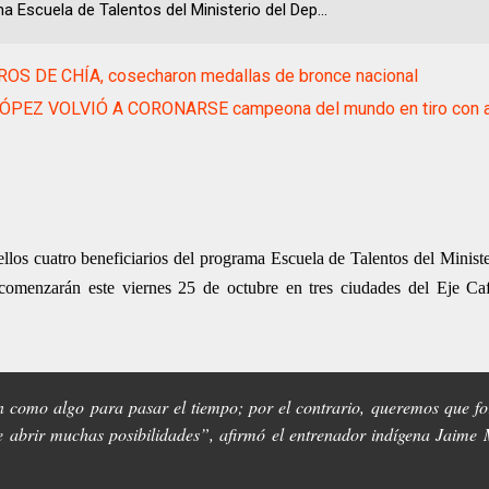
a Escuela de Talentos del Ministerio del Dep...
OS DE CHÍA, cosecharon medallas de bronce nacional
ÓPEZ VOLVIÓ A CORONARSE campeona del mundo en tiro con 
 ellos cuatro beneficiarios del programa Escuela de Talentos del Minist
 comenzarán este viernes 25 de octubre en tres ciudades del Eje Ca
 como algo para pasar el tiempo; por el contrario, queremos que fo
e abrir muchas posibilidades”, afirmó el entrenador indígena Jaime