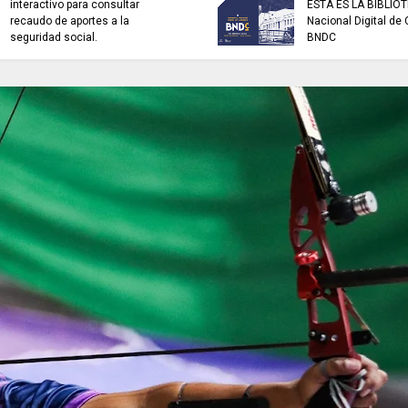
ES PÚBLICAS reforzaron
ARTISTAS CON ADRENALINA /
cción de datos y el uso
Bonnie Tyler / Total eclipse of
ble de la IA.
the heart