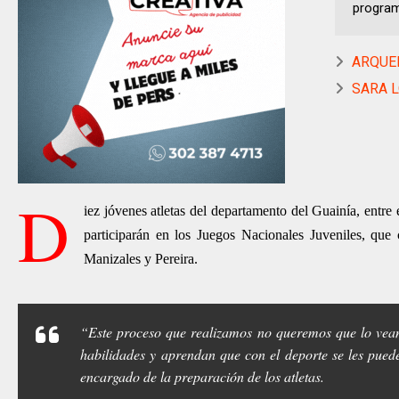
program
ARQUER
SARA L
D
iez jóvenes atletas del departamento del Guainía, entre
participarán en los Juegos Nacionales Juveniles, que
Manizales y Pereira.
“Este proceso que realizamos no queremos que lo vean
habilidades y aprendan que con el deporte se les pued
encargado de la preparación de los atletas.