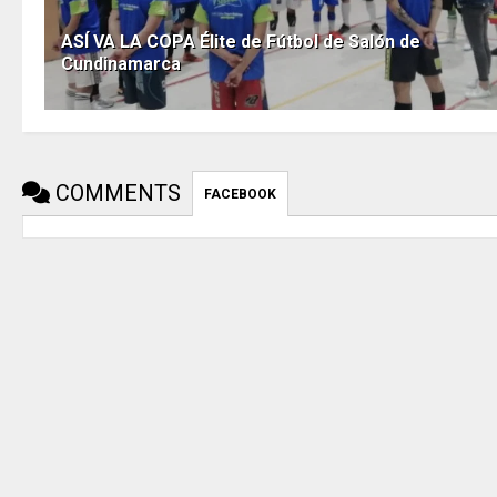
ASÍ VA LA COPA Élite de Fútbol de Salón de
Cundinamarca
COMMENTS
FACEBOOK