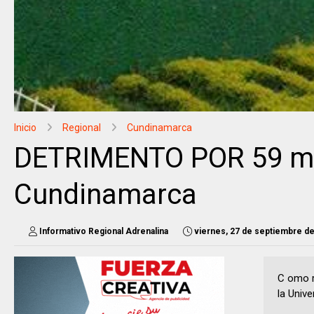
Inicio
Regional
Cundinamarca
DETRIMENTO POR 59 mil
Cundinamarca
Informativo Regional Adrenalina
viernes, 27 de septiembre d
C omo r
la Univ