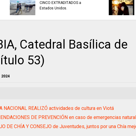
EN SISGA - CUNDINAMARCA,
EN CHÍA: medidas d
actividades de inspección,
para preservar el or
vigilancia y control.
hoy 7 de agosto
 Catedral Basílica de
ítulo 53)
e 2024
A NACIONAL REALIZÓ actividades de cultura en Viotá
NDACIONES DE PREVENCIÓN en caso de emergencias natura
O DE CHÍA Y CONSEJO de Juventudes, juntos por una Chía mej