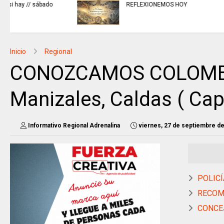
ARTISTAS CON ADRENALINA //
Elio Roca / Te necesito tanto
amor te necesito
Inicio
Regional
CONOZCAMOS COLOMBIA,
Manizales, Caldas ( Cap
Informativo Regional Adrenalina
viernes, 27 de septiembre d
POLICÍ
RECOME
CONCEJ