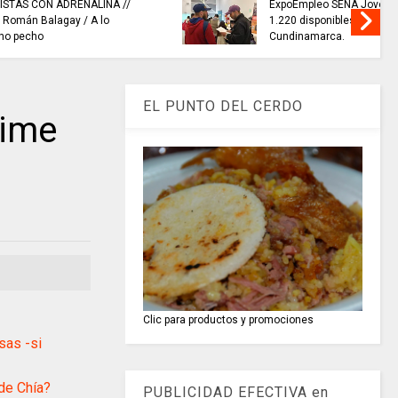
oven 2026,
NEUSA ABRE sus aguas para el
ara
segundo festival náutico de
2026.
EL PUNTO DEL CERDO
aime
Clic para productos y promociones
sas -si
de Chía?
PUBLICIDAD EFECTIVA en