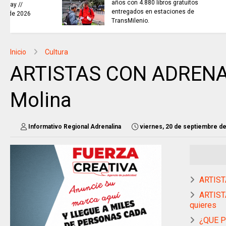
Prosperidad Social fortalece
proyectos de vida de víctimas
del desplazamiento.
Inicio
Cultura
ARTISTAS CON ADRENALI
Molina
Informativo Regional Adrenalina
viernes, 20 de septiembre d
ARTIST
ARTISTA
quieres
¿QUE P