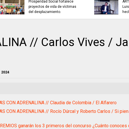
ARTISTAS CON ADRENALINA //
ExpoEmpleo SENA J
Luis Román Balagay / A lo
1.220 disponibles p
hecho pecho
Cundinamarca.
NA // Carlos Vives / J
e 2024
AS CON ADRENALINA // Claudia de Colombia / El Alfarero
S CON ADRENALINA // Rocío Dúrcal y Roberto Carlos / Si pien
REMIOS ganarán los 3 primeros del concurso ¿Cuánto conoces 