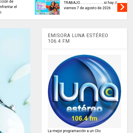
cción de
TRABAJO...........................si hay //
nfrentar el
viernes 7 de agosto de 2026
o.
EMISORA LUNA ESTÉREO
106.4 FM
La mejor programación a un Clic