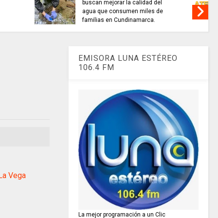
alidad del
TRABAJO....................si hay //
 miles de
jueves 6 de agosto de 2026
amarca.
EMISORA LUNA ESTÉREO
106.4 FM
La Vega
La mejor programación a un Clic