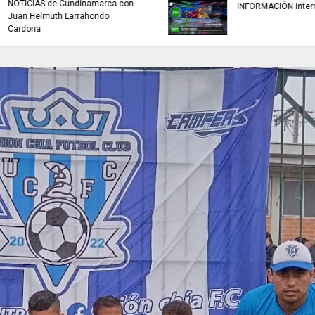
NOTICIAS de Cundinamarca con
INFORMACIÓN inter
Juan Helmuth Larrahondo
Cardona