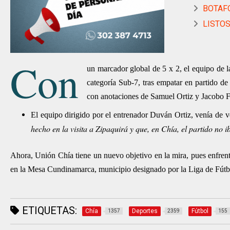
BOTAFO
LISTOS
Con
un marcador global de 5 x 2, el equipo de 
categoría Sub-7, tras empatar en partido de
con anotaciones de Samuel Ortiz y Jacobo F
El equipo dirigido por el entrenador Duván Ortiz, venía de v
hecho en la visita a Zipaquirá y que, en Chía, el partido no ib
Ahora, Unión Chía tiene un nuevo objetivo en la mira, pues enfren
en la Mesa Cundinamarca, municipio designado por la Liga de Fútbol
ETIQUETAS:
Chía
Deportes
Fútbol
1357
2359
155