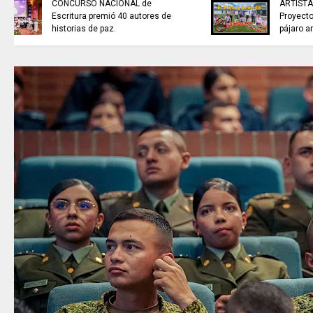
NOTICIAS de Cundinamarca con
Juan Helmuth Larrahondo
Cardona