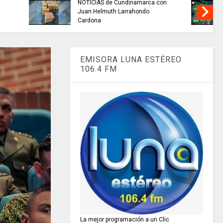
alidad del
TRABAJO....................si hay //
 miles de
jueves 6 de agosto de 2026
amarca.
EMISORA LUNA ESTÉREO
106.4 FM
La mejor programación a un Clic