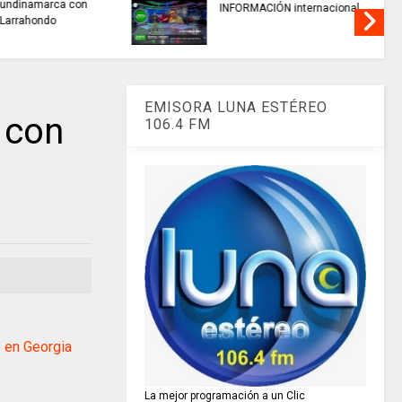
buscan mejorar la calidad del
nacional
agua que consumen miles de
familias en Cundinamarca.
EMISORA LUNA ESTÉREO
 con
106.4 FM
 en Georgia
La mejor programación a un Clic