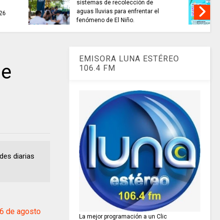
........si hay //
ES HORA DE REFLEXIONAR
o de 2026
EMISORA LUNA ESTÉREO
ue
106.4 FM
des diarias
6 de agosto
La mejor programación a un Clic