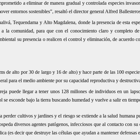
ometido a eliminar de manera gradual y controlada especies invasora
ver entornos sostenibles”, resaltó el director general Alfred Ballesteros
alivá, Tequendama y Alto Magdalena, donde la presencia de esta espe
ón a la comunidad, para que con el conocimiento claro y completo de
biental su presencia o realicen el control y eliminación, de acuerdo co
ms de alto por 30 de largo y 16 de alto) y hace parte de las 100 especi
eral para el medio ambiente por su capacidad reproductiva y destructiv
eja puede llegar a tener unos 128 millones de individuos en un laps
 se esconde bajo la tierra buscando humedad y vuelve a salir en tiempo
 a perder cultivos y jardines y el riesgo se extiende a la salud humana 
ospeda diversos agentes patógenos, infecciosos que al contacto con su
ca (es decir que destruye las células que ayudan a mantener defensas e