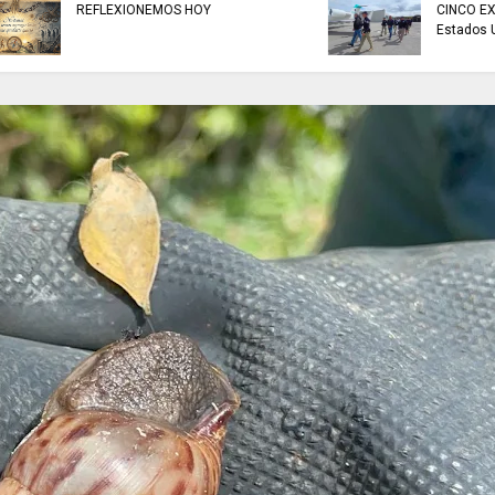
ARTISTAS CON ADR
CINCO EXTRADITADOS a
Elio Roca / Te neces
Estados Unidos.
amor te necesito