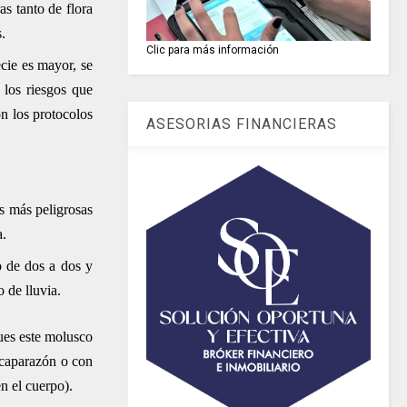
s tanto de flora
.
Clic para más información
cie es mayor, se
 los riesgos que
n los protocolos
ASESORIAS FINANCIERAS
es más peligrosas
a.
o de dos a dos y
 de lluvia.
pues este molusco
 caparazón o con
n el cuerpo).