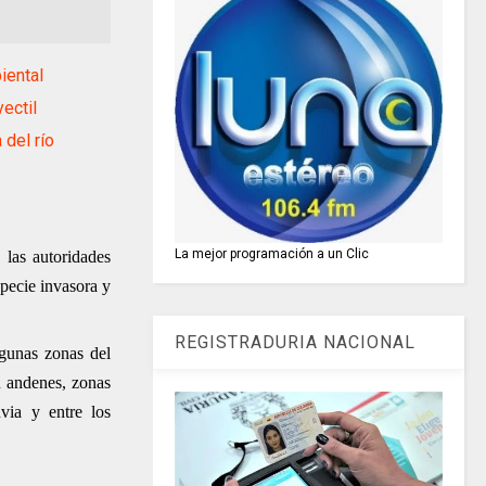
iental
ectil
del río
La mejor programación a un Clic
las autoridades
specie invasora y
REGISTRADURIA NACIONAL
lgunas zonas del
en andenes, zonas
via y entre los