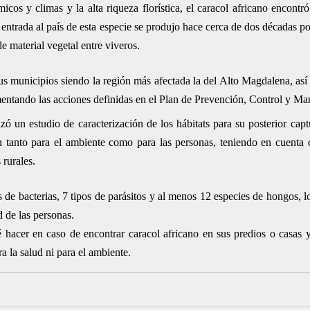
cos y climas y la alta riqueza florística, el caracol africano encontr
 entrada al país de esta especie se produjo hace cerca de dos décadas por
de material vegetal entre viveros.
sus municipios siendo la región más afectada la del Alto Magdalena, a
entando las acciones definidas en el Plan de Prevención, Control y Ma
 un estudio de caracterización de los hábitats para su posterior captu
an tanto para el ambiente como para las personas, teniendo en cuenta q
rurales.
s de bacterias, 7 tipos de parásitos y al menos 12 especies de hongos, l
d de las personas.
é hacer en caso de encontrar caracol africano en sus predios o casas
a la salud ni para el ambiente.