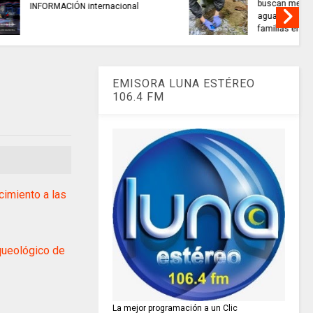
alidad del
TRABAJO....................si hay //
 miles de
jueves 6 de agosto de 2026
amarca.
EMISORA LUNA ESTÉREO
106.4 FM
cimiento a las
ueológico de
La mejor programación a un Clic