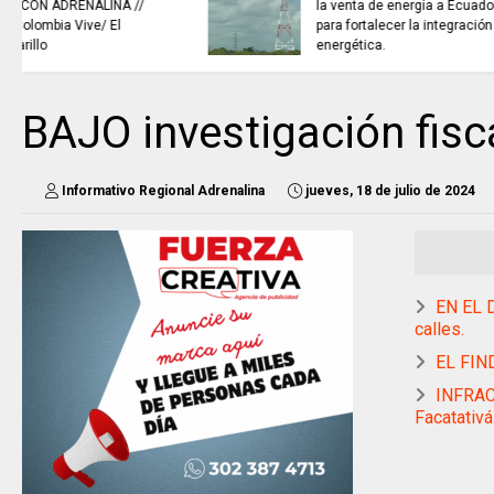
NOTICIAS de Cundinamarca con
Juan Helmuth Larrahondo
Cardona
BAJO investigación fisc
Informativo Regional Adrenalina
jueves, 18 de julio de 2024
EN EL D
calles.
EL FIN
INFRAC
Facatativá