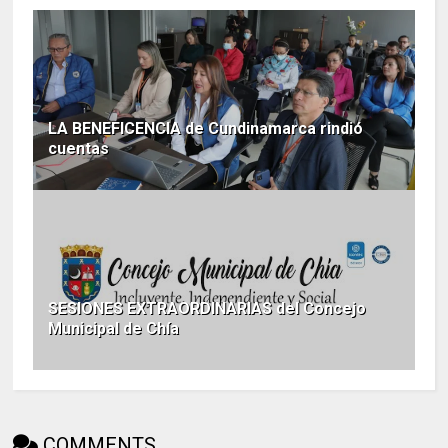
LA BENEFICENCIA de Cundinamarca rindió
cuentas
SESIONES EXTRAORDINARIAS del Concejo
Municipal de Chía
COMMENTS