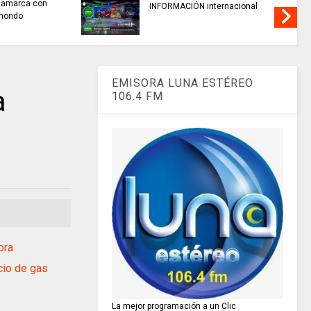
interactivo para consultar
 HOY
recaudo de aportes a la
seguridad social.
EMISORA LUNA ESTÉREO
a
106.4 FM
ora
io de gas
La mejor programación a un Clic