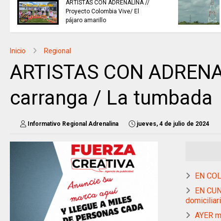
buscan mejorar la calidad del
agua que consumen miles de
familias en Cundinamarca.
Inicio
Regional
ARTISTAS CON ADRENALI
carranga / La tumbada
Informativo Regional Adrenalina
jueves, 4 de julio de 2024
EN COL
EN CUN
domiciliar
AYER mu